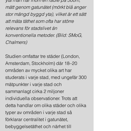
yta man når inom en radie på 500m, 
mätt genom gatunätet (mörkt blå anger 
stor mängd byggd yta), vilket är ett sätt 
att mäta täthet som ofta har större 
relevans för stadslivet än 
konventionella metoder. (Bild: SMoG, 
Chalmers)
Studien omfattar tre städer (London, 
Amsterdam, Stockholm) där 18–20 
områden av mycket olika art har 
studerats i varje stad, med ungefär 300 
mätpunkter i varje stad och 
sammanlagt cirka 2 miljoner 
individuella observationer. Trots att 
detta handlar om olika städer och olika 
typer av områden i varje stad så 
förklarar centralitet i gatunätet, 
bebyggelsetäthet och närhet till 