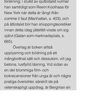
forskning; i slutet av sjuttiotalet vurmar 
han samtidigt som Reem Koolhaas för 
New York när detta är långt ifrån 
comme il faut (Manhattan, s. 403), och 
på åttiotalet blir han shoppingteoretiker 
innan detta idag jättefält visste om sig 
självt (Gatan som marknadsplats, s. 
665).
         Överlag är boken alltså 
upplysning och bildning på ett 
mångbottnat sätt och dessutom, vill jag 
betona, lustfylld läsning. Vid sidan av 
en del blommiga film- och 
bokrecensioner från unga år och några 
pratiga översikter, särskilt de på 
vetenskapligt uppdrag, är Bergman en 
mycket god berättare. Det är lätt att 
förstå hans lust att slå över i diktad 
prosa - han kan hantverket.