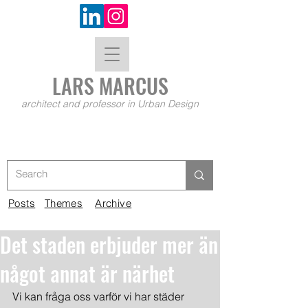
LARS MA
RCUS
architect and professor in Urban Design
Posts
Themes
Archive
Det staden erbjuder mer än
något annat är närhet
Vi kan fråga oss varför vi har städer 