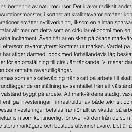
tens beroende av naturresurser. Det kräver radikalt ändr
sumtionsmönster, i korthet att kvalitetsvaror ersätter ko
arationer ersätter nytillverkning, liksom en allmän spar
i talar allt mer om detta som en cirkulär ekonomi men en
tarka incitament. Även här är en skatt på ökade markvär
 eftersom råvaror ytterst kommer ur marken. Värdet på
ar har stiger därmed, dock med förhållandevis låg beskatt
ler för en omställning till cirkulärt tänkande. Vi menar där
n bör omfatta råvarutillgångar.
utformas som en skatteväxling från skatt på arbete till skat
rundläggande omställning av samhället från ett välstån
l välstånd byggt på arbete. Att markvärdena stadigt växe
ffentliga investeringar i infrastruktur av både teknisk och
essa investeringar betalas framför allt av skatter på arb
anism som kontinuerligt för över värden från de som ar
 stora markägare och bostadsrättsinnehavare. Det är ä