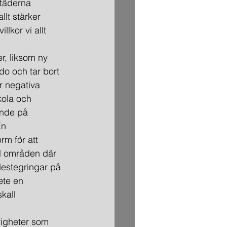
städerna 
lt stärker 
lkor vi allt 
r, liksom ny 
do och tar bort 
 negativa 
kola och 
ande på 
En 
rm för att 
ll områden där 
destegringar på 
ete en 
kall 
årigheter som 