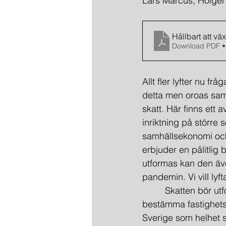
Lars Marcus, Holge
Hållbart att väx
Download PDF •
Allt fler lyfter nu fr
detta men oroas sam
skatt. Här finns ett 
inriktning på större 
samhällsekonomi och 
erbjuder en pålitlig 
utformas kan den även
pandemin. Vi vill lyf
         Skatten bör 
bestämma fastighetsvä
Sverige som helhet s