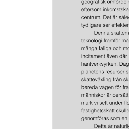
geografisk omfördeln
eftersom inkomstskat
centrum. Det är såled
tydligare ser effekte
         Denna skatte
teknologi framför män
många faliga och m
incitament även där 
hantverksyrken. Dag
planetens resurser 
skatteväxling från ska
bereda vägen för fra
människor är oersättl
mark vi sett under f
fastighetsskatt skull
genomföras som en sk
         Detta är nat