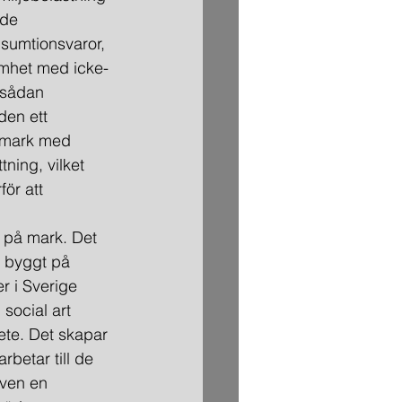
ade 
nsumtionsvaror, 
samhet med icke-
 sådan 
den ett 
 mark med 
ning, vilket 
för att 
t på mark. Det 
d byggt på 
r i Sverige 
 social art 
ete. Det skapar 
betar till de 
ven en 