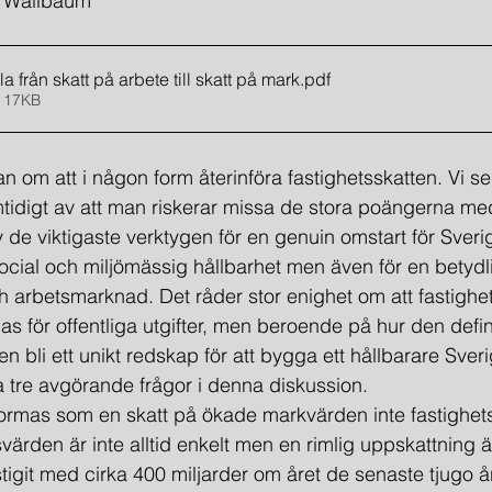
r Wallbaum
la från skatt på arbete till skatt på mark
.pdf
 17KB
ågan om att i någon form återinföra fastighetsskatten. Vi se
tidigt av att man riskerar missa de stora poängerna me
av de viktigaste verktygen för en genuin omstart för Sver
social och miljömässig hållbarhet men även för en betydli
arbetsmarknad. Det råder stor enighet om att fastighet
bas för offentliga utgifter, men beroende på hur den defi
 bli ett unikt redskap för att bygga ett hållbarare Sveri
ta tre avgörande frågor i denna diskussion.
utformas som en skatt på ökade markvärden inte fastighet
rden är inte alltid enkelt men en rimlig uppskattning är
tigit med cirka 400 miljarder om året de senaste tjugo å