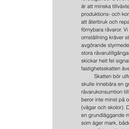
är att minska tillväx
produktions- och kon
att återbruk och rep
förnybara råvaror. V
omställning kräver s
avgörande styrmedel
stora råvarutillgång
skickar helt fel signa
fastighetsskatten äve
         Skatten bör 
skulle innebära en g
råvarukonsumtion til
beror inte minst på o
(vägar och skolor). D
en grundläggande mek
som äger mark, både