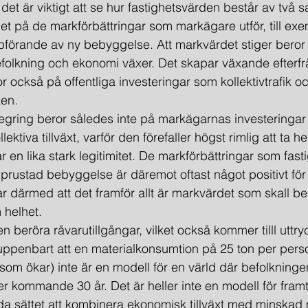
det är viktigt att se hur fastighetsvärden består av två sa
t på de markförbättringar som markägare utför, till exe
pförande av ny bebyggelse. Att markvärdet stiger beror
efolkning och ekonomi växer. Det skapar växande efterf
r också på offentliga investeringar som kollektivtrafik o
ken.
stegring beror således inte på markägarnas investeringar
lektiva tillväxt, varför den förefaller högst rimlig att ta 
 en lika stark legitimitet. De markförbättringar som fast
upprustad bebyggelse är däremot oftast något positivt fö
r därmed att det framför allt är markvärdet som skall bes
 helhet.
ven beröra råvarutillgångar, vilket också kommer tilll uttryc
uppenbart att en materialkonsumtion på 25 ton per pers
h som ökar) inte är en modell för en värld där befolkning
r kommande 30 år. Det är heller inte en modell för framt
a sättet att kombinera ekonomisk tillväxt med minskad 