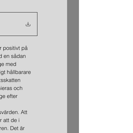
r positivt på 
d en sådan 
ige med 
gt hållbarare 
sskatten 
nieras och 
ge efter 
svärden. Att 
 att de i 
ren. Det är 