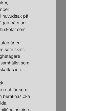
ker, 
mpel 
 i huvudsak på 
rågan på mark 
ch skolor som 
 utan är en 
hem som skatt. 
ighetägare 
r samhället som 
kattas inte 
k i 
on och år som 
en beräknas öka 
ida 
miljöbelastning 