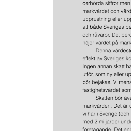
oerhörda siffror men 
markvärdet och värde
upprustning eller up
att både Sveriges b
och råvaror. Det bero
höjer värdet på mar
         Denna värde
effekt av Sveriges kol
Ingen annan skatt har
utför, som ny eller 
bör bejakas. Vi mena
fastighetsvärdet som
         Skatten bör ä
markvärden. Det är 
vi har i Sverige (oc
med 2 miljarder unde
företagande. Det end