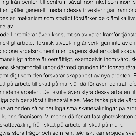
ing från periferi till centrum såväl inom riket som inom 
ten gäller generellt medan dessa investeringar framför al
es en mekanism som stadigt förstärker de ojämlika livsvil
rna av.
modell premierar även konsumtion av varor framför tjänste
skligt arbete. Teknisk utveckling är verkligen inte av on
onotona arbetsmoment men dagens skattemodell skapar
mänskligt arbete är oersättligt, exempelvis inom vård, s
ens skattemodell utgör därmed grunden för fortsatt tär
samtidigt som den försvårar skapandet av nya arbeten. 
tt på arbete till skatt på mark är därför även central refo
mtidens arbeten. Det skulle även styra dessa arbeten ti
iga och ger störst tillfredställelse. Med tanke på de vär
lera årtionden så är det inga små skattesäkningar på arb
e kunna finanisera. Vi menar därför att fastighetsskatten s
atteväxling från skatt på arbete till skatt på mark.
urligtvis stora frågor och som rent tekniskt kan erbjuda sv