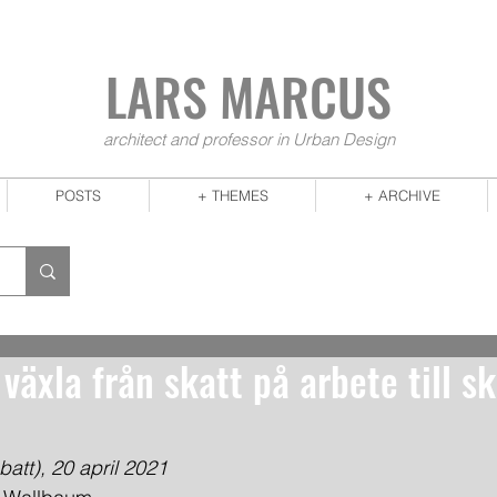
LARS MA
RCUS
architect and professor in Urban Design
POSTS
+ THEMES
+ ARCHIVE
 växla från skatt på arbete till s
att), 20 april 2021