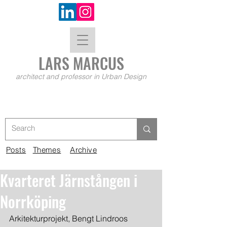
LARS MA
RCUS
architect and professor in Urban Design
Posts
Themes
Archive
Kvarteret Järnstången i
Norrköping
Arkitekturprojekt, Bengt Lindroos 