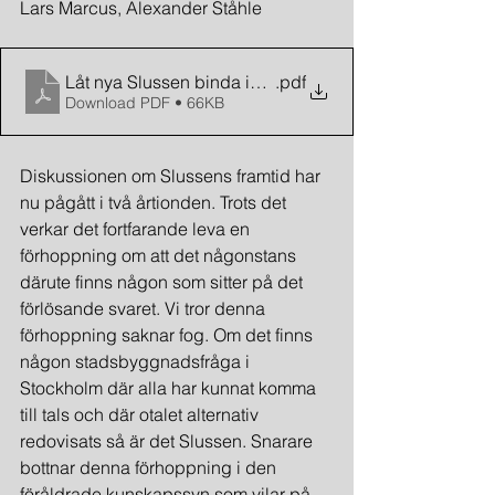
Lars Marcus, Alexander Ståhle
Låt nya Slussen binda ihop söder och norr
.pdf
Download PDF • 66KB
Diskussionen om Slussens framtid har 
nu pågått i två årtionden. Trots det 
verkar det fortfarande leva en 
förhoppning om att det någonstans 
därute finns någon som sitter på det 
förlösande svaret. Vi tror denna 
förhoppning saknar fog. Om det finns 
någon stadsbyggnadsfråga i 
Stockholm där alla har kunnat komma 
till tals och där otalet alternativ 
redovisats så är det Slussen. Snarare 
bottnar denna förhoppning i den 
föråldrade kunskapssyn som vilar på 