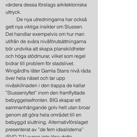
värdera dessa förslags arkitektoniska 
uttryck.
         De nya utredningarna har också 
gett nya viktiga insikter om Slussen. 
Det handlar exempelvis om hur man 
utifrån de svåra nivåförutsättningarna 
bör undvika att skapa planskildheter 
och höga stödmurar, vilket som regel 
bidrar till problem för stadslivet. 
Wingårdhs låter Gamla Stans nivå råda 
över hela näset och tar upp 
nivåskillnaden i den trappa de kallar 
”Slussenlyftet” inom den framflyttade 
bebyggelsefronten. BIG skapar ett 
sammanhängande golv helt utan broar 
genom att göra hela området till en 
bebyggd sluttning. Alternativförslaget 
presenterat av ”de fem idealisterna” 
(SVD 7/1) synes inte lösa detta 