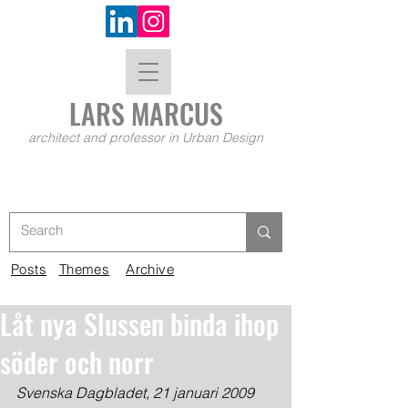
LARS MA
RCUS
architect and professor in Urban Design
Posts
Themes
Archive
Låt nya Slussen binda ihop
söder och norr
Svenska Dagbladet, 21 januari 2009