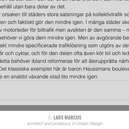
innehåll utan bara delar av det.
n och faktiskt gör den mindre igen. I många städer sker 
motorleder för biltrafik men avsikten är den samma – n
 behöver vi göra dem mindre igen. Men av avgörande bet
iskt mindre specificerade trafiklösning som utgörs av det
r och cyklar, och för den delen ofta även kör bil och led
 detta behöver ibland reformeras för att återupprätta när
l Det klassiska exemplet här är baron Haussmans bouleva
de en snabbt växande stad lite mindre igen.
©
LARS MARCUS
architect and professor in Urban Design