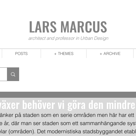
LARS MA
RCUS
architect and professor in Urban Design
POSTS
+ THEMES
+ ARCHIVE
växer behöver vi göra den mindre
i tänker på staden som en serie områden men här har ett
e år, där man ser staden som ett sammanhängande system
delar (områden). Det modernistiska stadsbyggandet etab