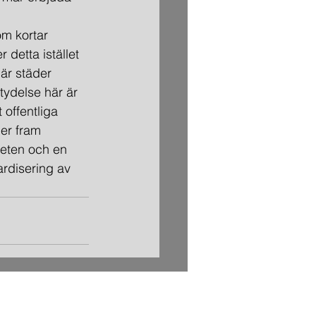
detta istället 
är städer 
ydelse här är 
 offentliga 
er fram 
heten och en 
rdisering av 