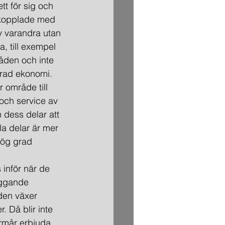
t för sig och 
kopplade med 
v varandra utan 
, till exempel 
åden och inte 
drad ekonomi.
och service av 
h dess delar att 
la delar är mer 
hög grad 
äggande 
den växer 
 Då blir inte 
örmår erbjuda 