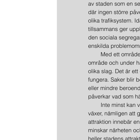
av staden som en ser
där ingen större p
olika trafiksystem. 
tillsammans ger upph
den sociala segrega
enskilda problemområ
	Med ett områdestänkande hamnar vi i en stadsutveckling där vi adderar område till 
område och under ha
olika slag. Det är et
fungera. Saker blir b
eller mindre beroen
påverkar vad som hä
	Inte minst kan vi då ta oss an den uppgift som närmast alla städer ställs inför när de 
växer, nämligen att
attraktion innebär 
minskar närheten och
heller stadens attrak