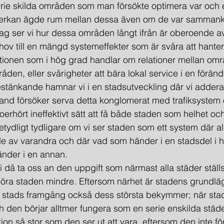
ie skilda områden som man försökte optimera var och et
åverkan ägde rum mellan dessa även om de var samman
Idag ser vi hur dessa områden långt ifrån är oberoende a
ov till en mängd systemeffekter som är svåra att hantera
tionen som i hög grad handlar om relationer mellan omr
den, eller svårigheter att bära lokal service i en förän
nd försöker serva detta konglomerat med trafiksystem 
t oerhört ineffektivt sätt att få både staden som helhet oc
etydligt tydligare om vi ser staden som ett system där al
de av varandra och där vad som händer i en stadsdel i 
nder i en annan.
 göra staden mindre. Eftersom närhet är stadens grundl
en stads framgång också dess största bekymmer; när sta
 den börjar alltmer fungera som en serie enskilda städer.
tion så stor som den ser ut att vara, eftersom den inte f