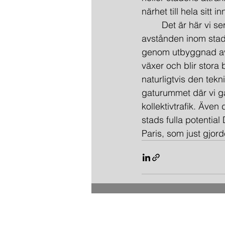
närhet till hela sitt 
	Det är här vi ser orsaken till städers stora satsningar på kollektivtrafik som kortar 
avstånden inom stade
genom utbyggnad av 
växer och blir stora
naturligtvis den tekn
gaturummet där vi gå
kollektivtrafik. Även
stads fulla potentia
Paris, som just gjor