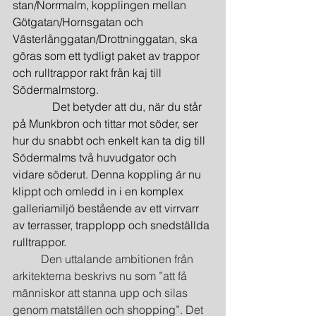
stan/Norrmalm, kopplingen mellan 
Götgatan/Hornsgatan och 
Västerlånggatan/Drottninggatan, ska 
göras som ett tydligt paket av trappor 
och rulltrappor rakt från kaj till 
Södermalmstorg. 
              Det betyder att du, när du står 
på Munkbron och tittar mot söder, ser 
hur du snabbt och enkelt kan ta dig till 
Södermalms två ­huvudgator och 
vidare söderut. Denna koppling är nu 
klippt och omledd in i en komplex 
galleriamiljö bestående av ett virrvarr 
av terrasser, trapplopp och snedställda 
rulltrappor. 
	Den uttalande ambitionen från 
arkitekterna beskrivs nu som ”att få 
människor att stanna upp och silas 
genom matställen och shopping”. Det 