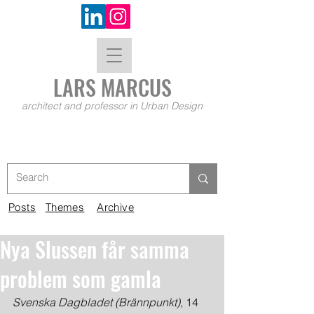
LARS MA
RCUS
architect and professor in Urban Design
Posts
Themes
Archive
Nya Slussen får samma
problem som gamla
Svenska Dagbladet (Brännpunkt)
, 14 