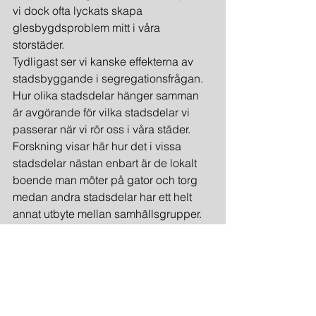
vi dock ofta lyckats skapa 
glesbygdsproblem mitt i våra 
storstäder.
Tydligast ser vi kanske effekterna av 
stadsbyggande i segregationsfrågan. 
Hur olika stadsdelar hänger samman 
är avgörande för vilka stadsdelar vi 
passerar när vi rör oss i våra städer. 
Forskning visar här hur det i vissa 
stadsdelar nästan enbart är de lokalt 
boende man möter på gator och torg 
medan andra stadsdelar har ett helt 
annat utbyte mellan samhällsgrupper. 
Här cementeras bokstavligen 
utanförskapet. Avståndet till 
arbetsplatser i isolerade stadsdelar har 
också visat sig negativt när det gäller 
chanserna att få arbete och lyckas på 
arbetsmarknaden. Framför allt är det en 