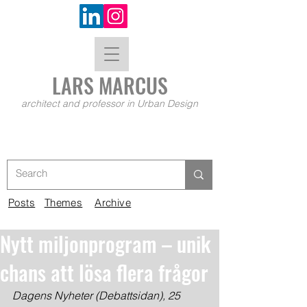
LARS MA
RCUS
architect and professor in Urban Design
Posts
Themes
Archive
Nytt miljonprogram – unik
chans att lösa flera frågor
Dagens Nyheter (Debattsidan), 25 