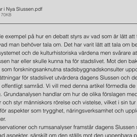
ar i Nya Slussen
.pdf
 70KB
de exempel på hur en debatt styrs av vad som är lätt att
ad man behöver tala om. Det har varit lätt att tala om b
iksystemet och de kulturhistoriska värdena men svårare 
ssen har eller skulle kunna ha för stadslivet. Mot den b
 som forskningsanknutna stadsbyggnads­konsulter uppd
ättningar för stadslivet utvärdera dagens Slussen och de 
offentligt samråd. Vi vill med denna artikel förmedla de s
ng. Grundanalysen handlar om hur de olika förslagen med 
och styr människors rörelse och vistelse, vilket i sin tu
för aspekter som trygghet, närings­verksamhet och uppl
er.
a observationer och rumsanalyser framstår dagens Slussen
ad aspekter, särskilt om den ställs mot den uppenbara po