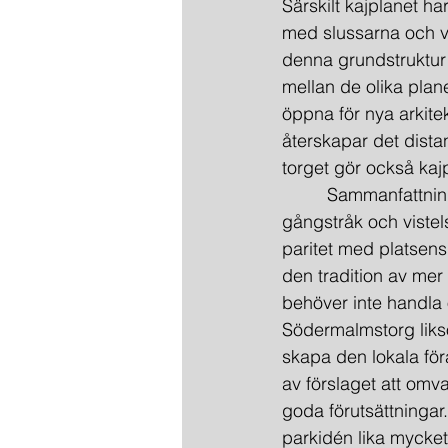
Särskilt kajplanet ha
med slussarna och va
denna grundstruktur v
mellan de olika plane
öppna för nya arkitek
återskapar det dist
torget gör också kaj
         Sammanfattni
gångstråk och vistels
paritet med platsens 
den tradition av me
behöver inte handla
Södermalmstorg liks
skapa den lokala föra
av förslaget att omv
goda förutsättningar
parkidén lika mycke