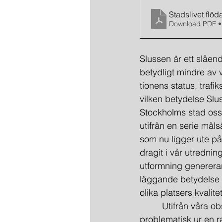
Stadslivet flöd
Download PDF •
Slussen är ett slåen
betydligt mindre av v
tionens status, traf
vilken betydelse Slu
Stockholms stad oss
utifrån en serie måls
som nu ligger ute på 
dragit i vår utredni
utformning genererar 
läggande betydelse 
olika platsers kvalitet
         Utifrån vår
problematisk ur en r