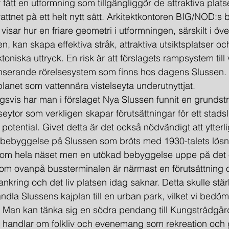
r fått en utformning som tillgängliggör de attraktiva plat
ttnet på ett helt nytt sätt. Arkitektkontoren BIG/NOD:s 
isar hur en friare geometri i utformningen, särskilt i ö
n, kan skapa effektiva stråk, attraktiva utsiktsplatser oc
toniska uttryck. En risk är att förslagets rampsystem till 
anserande rörelsesystem som finns hos dagens Slussen. 
planet som vattennära vistelseyta underutnyttjat.
ngsvis har man i förslaget Nya Slussen funnit en grund­str
eytor som verkligen skapar förutsättningar för ett stadsli
potential. Givet detta är det också nödvändigt att ytterl
r bebyggelse på Slussen som bröts med 1930-talets lösn
 om hela näset men en utökad bebyggelse uppe på det 
om ovanpå bussterminalen är närmast en förutsättning o
nkring och det liv platsen idag saknar. Detta skulle stärk
andla Slussens kajplan till en urban park, vilket vi bedö
. Man kan tänka sig en södra pendang till Kungsträdgår
t handlar om folkliv och evenemang som rekreation och 