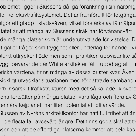
oblemet ligger i Slussens dåliga förankring i sin näromgi
ller kollektivtrafiksystemet. Det är framförallt för fotgäng
gör ett glapp i stadsväven, vilket förstärks av få målpu
tatet är att många av Slussens stråk har förvånansvärt lit
e många platser som är underutnyttjade för vistelse. Dett
gäller frågor som trygghet eller underlag för handel. Vi 
arkt uttrycker flöde men som i praktiken uppvisar lite s
Nybyggt bevarande där White arkitekter fått i uppdrag att i
oriska värdena, finns många av dessa brister kvar. Även
ckligt utvecklar situationen med förbättrade samband 
örblir särskilt trafikstrukturen med det så kallade ”klöver
na fortsätter på många platser vara låga och flera av S
attennära kajplanet, har liten potential att bli använda.
 Slussen av Nyréns arkitektkontor har haft full frihet att 
 de flesta fall avsevärt längre. Det finns goda skäl att tr
ssen och att de offentliga platserna kommer att befolka