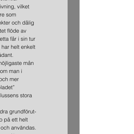
vning, vilket 
are som 
nkter och dålig 
et flöde av 
a får i sin tur 
har helt enkelt 
ådant.
 möjligaste mån 
 om man i 
och mer 
bladet” 
lussens stora 
ändra grundförut­
o på ett helt 
s och användas. 