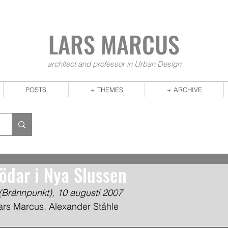
LARS MA
RCUS
architect and professor in Urban Design
POSTS
+ THEMES
+ ARCHIVE
lödar i Nya Slussen
Brännpunkt), 10 augusti 2007
ars Marcus, Alexander Ståhle