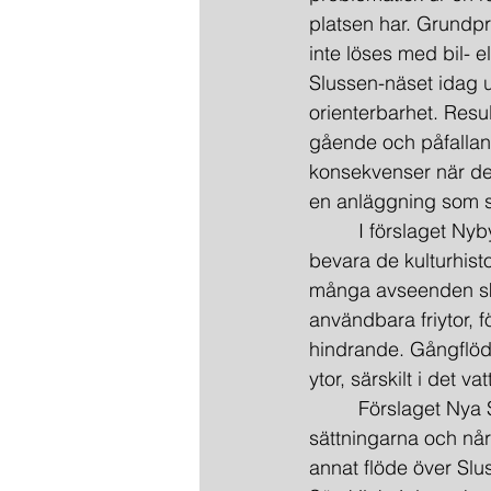
platsen har. Grund­pr
inte löses med bil- e
Slussen-näset idag ut
orienterbarhet. Resul
gående och påfalland
konsekvenser när det 
en anläggning som st
         I förslaget 
bevara de kulturhist
många avseenden ski
användbara friytor, f
hindrande. Gångflöde
ytor, särskilt i det v
         Förslaget Nya
sättningarna och når i
annat flöde över Slu