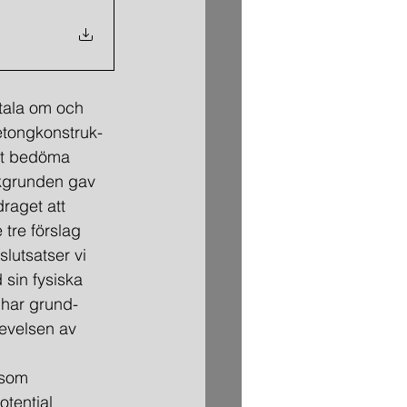
 tala om och 
etong­konstruk­
att bedöma 
akgrunden gav 
raget att 
tre förslag 
lutsatser vi 
sin fysiska 
r har grund­
evelsen av 
 som 
tential 