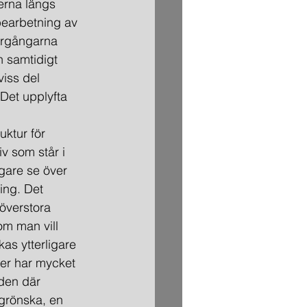
serna längs 
bearbetning av 
vergångarna 
h samtidigt 
viss del 
Det upplyfta 
uktur för 
v som står i 
igare se över 
ing. Det 
överstora 
m man vill 
as ytterligare 
mer har mycket 
den där 
grönska, en 