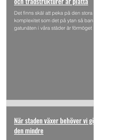
och trädstrukturer är platta
Det finns skäl att peka på den stora
komplexitet som det på ytan så banala
gatunäten i våra städer är förmöget att
härbärgera. Här räknar...
När staden växer behöver vi göra
den mindre