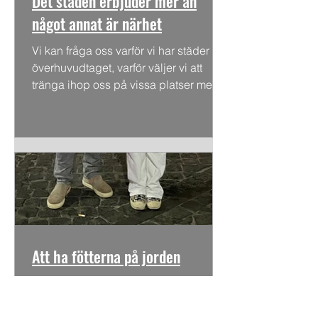
Det staden erbjuder mer än
något annat är närhet
Vi kan fråga oss varför vi har städer
överhuvudtaget, varför väljer vi att
tränga ihop oss på vissa platser med
en lång rad obekväma...
Att ha fötterna på jorden
Hur har vi lyckats glömma bort att vi
alltid har fötterna på jorden; det är
kanske det mest grundläggande i vår