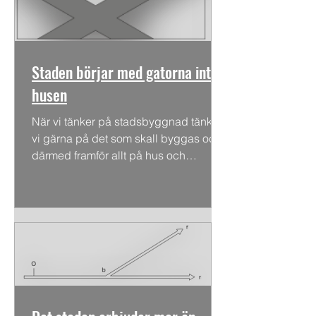
Staden börjar med gatorna inte
husen
När vi tänker på stadsbyggnad tänker
vi gärna på det som skall byggas och
därmed framför allt på hus och
byggnader. Men mot bakgrund av...