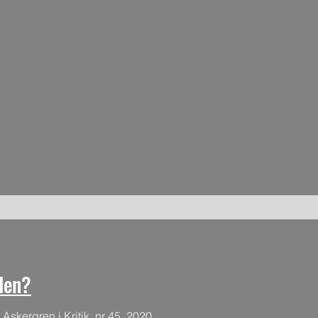
den?
 Askergren i Kritik, nr 45, 2020