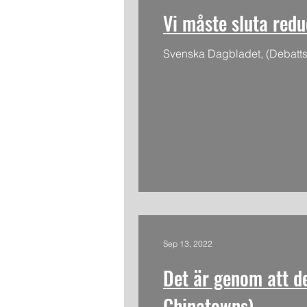
Vi måste sluta redu
Svenska Dagbladet, (Debattsi
Sep 13, 2022
Det är genom att d
Chinatowns)