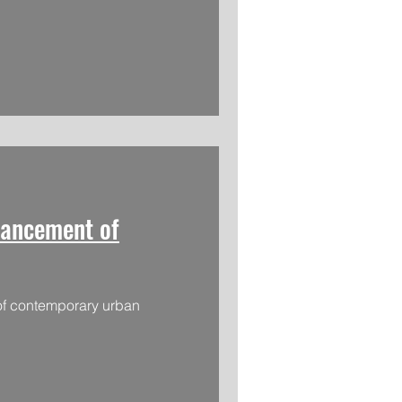
vancement of
d of contemporary urban