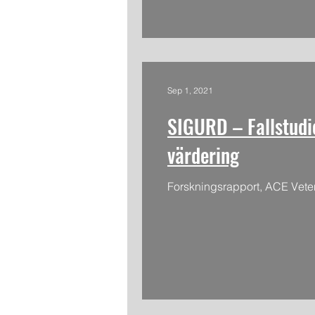
Sep 1, 2021
SIGURD – Fallstudi
värdering
Forskningsrapport, ACE Vete