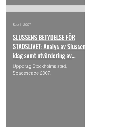
Sep 1, 2007
SLUSSENS BETYDELSE FÖR
STADSLIVET: Analys av Slussen
idag samt utvärdering av
förslagen: Nybyggt bevarande
Uppdrag Stockholms stad,
och Nya Slussen
Spacescape 2007.