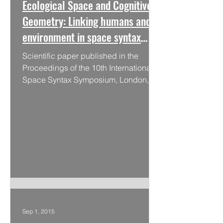
Ecological Space and Cognitive
Geometry: Linking humans and
environment in space syntax
theory
Scientific paper published in the
Proceedings of the 10th International
Space Syntax Symposium, London,
2015.
Sep 1, 2015