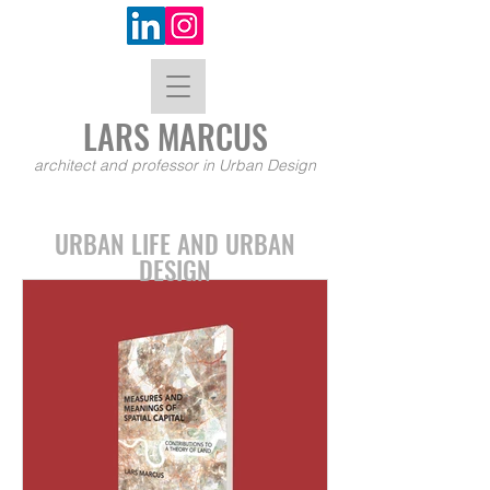
LARS MA
RCUS
architect and professor in Urban Design
URBAN LIFE AND URBAN
DESIGN