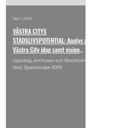
Sep 1, 2009
VÄSTRA CITYS
STADSLIVSPOTENTIAL: Analys av
Västra City idag samt vision
2030
Uppdrag Jernhusen och Stockholms
stad, Spacescape 2009.