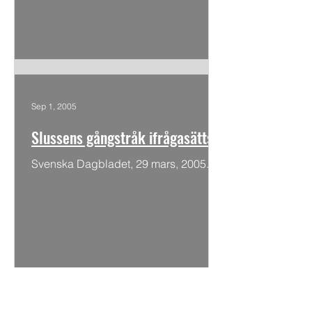
Sep 1, 2005
Slussens gångstråk ifrågasätts
Svenska Dagbladet, 29 mars, 2005.