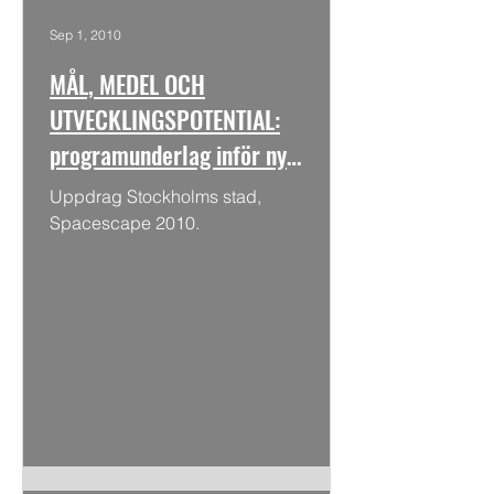
Sep 1, 2010
MÅL, MEDEL OCH
UTVECKLINGSPOTENTIAL:
programunderlag inför ny
utvecklingsplan för
Uppdrag Stockholms stad,
STOCKHOLMS CITY
Spacescape 2010.