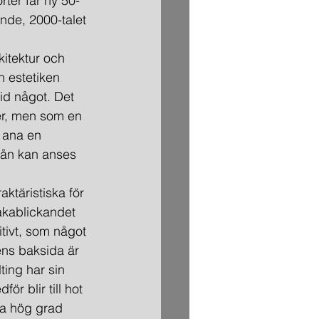
rter får ny 50-
ände, 2000-talet 
rkitektur och 
 estetiken 
tid något. Det 
der, men som en 
 ana en 
rån kan anses 
aktäristiska för 
akablickandet 
tivt, som något 
ens baksida är 
ting har sin 
r blir till hot 
ika hög grad 