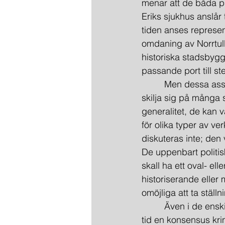
menar att de båda p
Eriks sjukhus anslår
tiden anses represen
omdaning av Norrtull
historiska stadsbyg
passande port till s
         Men dessa a
skilja sig på många s
generalitet, de kan v
för olika typer av v
diskuteras inte; den
De uppenbart politisk
skall ha ett oval- ell
historiserande eller
omöjliga att ta ställn
         Även i de en
tid en konsensus kri