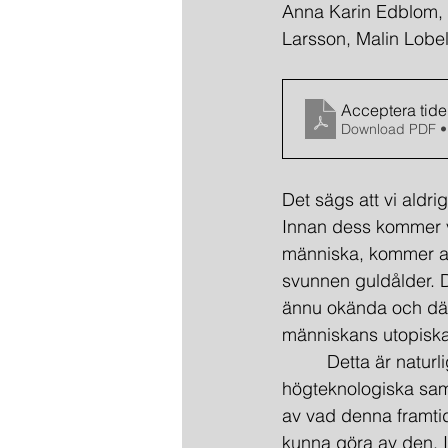
Anna Karin Edblom, 
Larsson, Malin Lobe
Acceptera tid
Download PDF •
Det sägs att vi aldri
Innan dess kommer vi 
människa, kommer att
svunnen guldålder. De
ännu okända och där s
människans utopiska 
         Detta är natu
högteknologiska samh
av vad denna framtid
kunna göra av den. Is