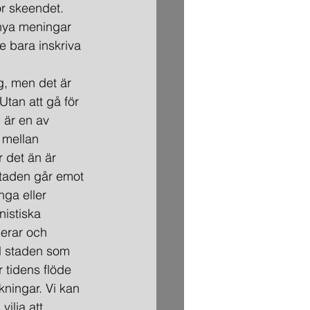
r skeendet. 
 nya meningar 
e bara inskriva 
g, men det är 
tan att gå för 
 är en av 
 mellan 
 det än är 
staden går emot 
nga eller 
istiska 
serar och 
l staden som 
 tidens flöde 
kningar. Vi kan 
ilja att 