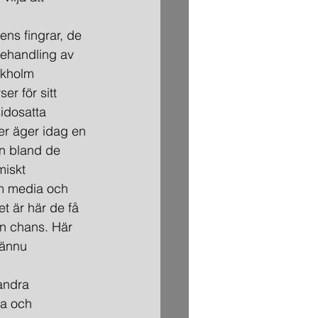
ens fingrar, de 
behandling av 
ckholm 
r för sitt 
idosatta 
öer äger idag en 
en bland de 
miskt 
om media och 
t är här de få 
en chans. Här 
 ännu 
andra 
a och 