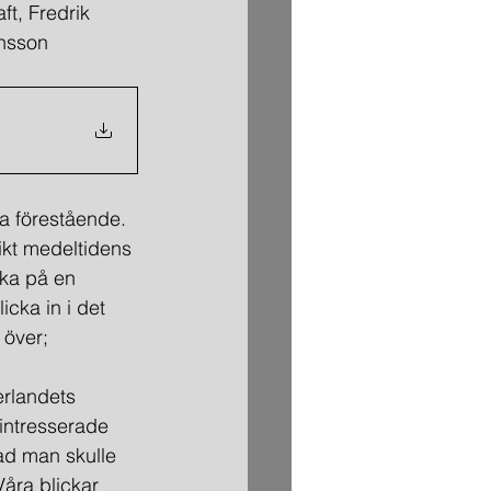
t, Fredrik 
ensson
ra förestående. 
likt medeltidens 
aka på en 
cka in i det 
 över; 
erlandets 
ointresserade 
ad man skulle 
Våra blickar 