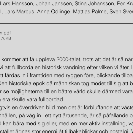
Lars Hansson, Johan Janssen, Stina Johansson, Per Kraf
ll, Lars Marcus, Anna Odlinge, Mattias Palme, Sven Sv
en
.pdf
 76KB
g kommer att få uppleva 2000-talet, trots att det är så nä
att fullborda en historisk vändning efter vilken vi åter, 
 färdas in i framtiden med ryggen före, blickande tillb
n historiska epok då människan tog modet till sig att bli
e möjlighet­erna till en bättre värld skulle därmed vara
era skulle vara fullbordad.
rligtvis en överdriven bild men det är förbluffande att väst
ällen, på väg in i ett nytt årtusende, är så påfallande 
 kan bära med sig eller, med en mer aktiv inställning, v
tället ägnas stor energi åt tillbakablickar och nostalgi. 