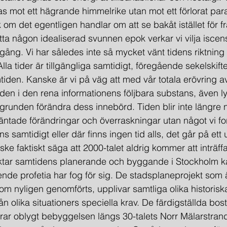
tas mot ett hägrande himmelrike utan mot ett förlorat par
ck om det egentligen handlar om att se bakåt istället för 
ätta någon idealiserad svunnen epok verkar vi vilja iscensä
n gång. Vi har således inte så mycket vänt tidens riktnin
Alla tider är tillgängliga samtidigt, föregående sekelskifte
iden. Kan­ske är vi på väg att med vår totala erövring av
den i den rena infor­mationens följbara substans, även 
ll i grunden förändra dess innebörd. Tiden blir inte längre
ntade förändringar och överrask­ningar utan något vi f
inns samtidigt eller där finns ingen tid alls, det går på ett u
e faktiskt säga att 2000-talet aldrig kommer att inträffa
raktar samtidens planerande och byggande i Stockholm k
ående profetia har fog för sig. De stadsplaneprojekt som 
om nyligen genomförts, upplivar samtliga olika historiska
n olika situationers speciella krav. De färdigställda bos
ar oblygt bebyggelsen längs 30-talets Norr Mälarstran