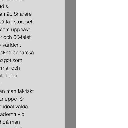
adis.
framåt. Snarare 
tta i stort sett 
g som upphävt 
t och 60-talet 
 världen, 
lyckas behärska 
 något som 
ormar och 
t. I den 
.
an man faktiskt 
är uppe för 
 ideal valda, 
täderna vid 
d då man 