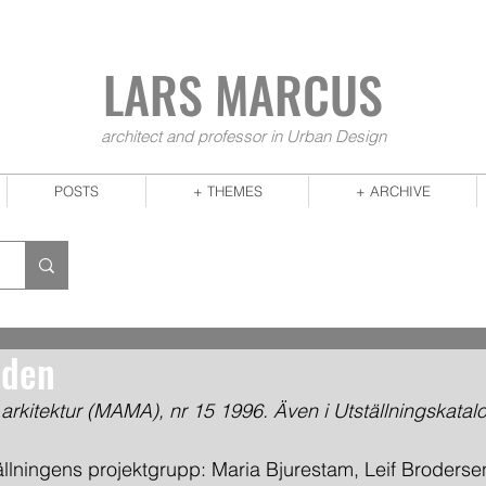
LARS MA
RCUS
architect and professor in Urban Design
POSTS
+ THEMES
+ ARCHIVE
iden
rkitektur (MAMA), nr 15 1996. Även i Utställningskatal
ällningens projektgrupp: Maria Bjurestam, Leif Brodersen