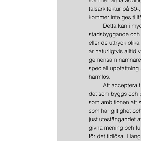
kommer att få addition
talsarkitektur på 80-
kommer inte ges tillfä
         Detta kan i m
stadsbyggande och ma
eller de uttryck olika
är naturligtvis allti
gemensam nämnare b
speciell uppfattning
harmlös.
         Att accepter
det som byggs och pl
som ambitionen att s
som har giltighet oc
just utestängandet av 
givna mening och fun
för det tidlösa. I lä