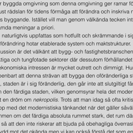
vår byggda omgivning som denna omgivning ger ramar fö
just rädslan för tidens förmåga att förändra och inskriva
ids byggande. Istället vill man genom välkända tecken int
ämda meningar a priori.
an naturligtvis uppfattas som hotfullt och skrämmande i si
förändring hotar etablerade system och maktstrukturer. U
kussion är det välkänt att bygg- och fastighetsbranschen
tiga och tungfotade sektorer där dessutom förhållandet
 ekonomiska intressen är mycket outrett och dimmigt. Hur
penbart att denna strävan att bygga den oföränderliga 
 staden är i sig föränderlig, den går inte att slutgiltigt få
en färdiga staden, vilken genomsyrar hela det modern
st en dröm om 
nekropolis
. Trots att man idag så ofta kriti
pp med det modernistiska tänkandet när det gäller såvä
men om det färdiga absoluta rummet stark, det rum där
så att den inte riskerar att bjuda på obehagliga överras
kydd mot det okända men vi kan också förstå det som en v