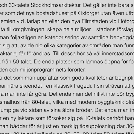
och 30-talets Stockholmsarkitektur. Det gäller inte bara 
r som det nya bostadshuset på Oxtorget utan även ut
demien vid Jarlaplan eller den nya Filmstaden vid Hötorg
luta till omgivningen, skapa hela miljöer. I stadens förslag t
 man följaktligen en kategorisering av samtliga bebyggd
sig att, av de nio olika kategorier av områden man funni
aktär ej får förändras. Till dessa hör så väl innerstads
 från 50-talet. De enda platser som lämnas öppna för för
den och miljonprogrammets förorter.
evara det som man uppfattar som goda kvaliteter är begrip
 nära skeendet i en klassisk tragedi. I sin strävan att g
a man inte får göra. Det enda man definitivt inte bör byg
malhus från 80-talet, vilka med modern byggteknik ofr
lumpiga vid sidan av sina äldre bröder. Det enda man inte
 en ny läktare som försöker sig på 10-talets oerhört han
 man bäddar för är just en märklig tidsupplösning där 30