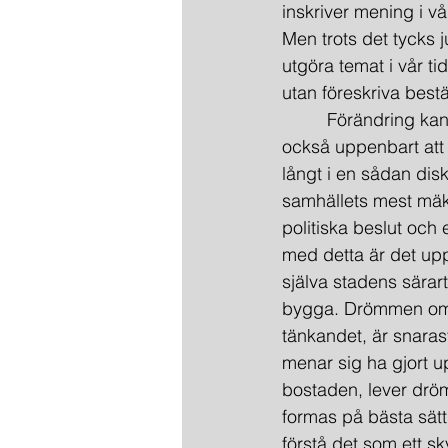
inskriver mening i 
Men trots det tycks 
utgöra temat i vår t
utan föreskriva best
         Förändring k
också uppenbart att 
långt i en sådan dis
samhällets mest mäk
politiska beslut och
med detta är det up
själva stadens särart,
bygga. Drömmen om d
tänkandet, är snara
menar sig ha gjort u
bostaden, lever dröm
formas på bästa sätt 
förstå det som ett s