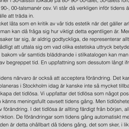
er i 30-talsstil tolkade på 80- 90- 00-talet; 50-talets föro
, 90-, 00-talsmanér osv. Vi står då verkligen inför tidens 
lle att träda in.
ycket låta som en kritik av vår tids estetik när det gäller a
n kan då fråga sig hur viktigt detta egentligen är. Men
 saker tar sig, är aldrig godtyckliga, de representerar all
d vådligt att uttala sig om vad olika estetiska uttryck bety
akom vår samtids bläddrande i stilkatalogen kan man
 av begreppet tid. En uppfattning som dessutom långt if
a tidens närvaro är också att acceptera förändring. Det kar
aneras i Stockholm idag är kanske inte så mycket tillb
kapa det tidlösa. Vi uppfattar det tidlösa som något posi
h känns meningsfullt oavsett tidens gång. Men tidlöshet
förändring. I det tidlösa är allting färdigt från början, all
ktion. De förändringar som tidens gång automatiskt medfö
ngden är detta ohållbart då tidens gång, det som sker, i l