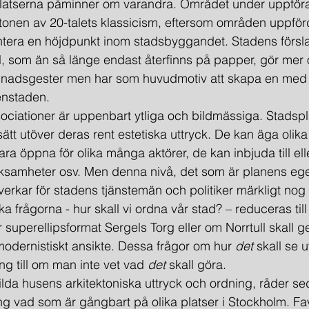
latserna påminner om varandra. Området under uppföra
 tonen av 20-talets klassicism, eftersom områden uppför
tera en höjdpunkt inom stadsbyggandet. Stadens förslag
, som än så länge endast återfinns på papper, gör mer 
gnadsgester men har som huvudmotiv att skapa en med
tenstaden.
ssociationer är uppenbart ytliga och bildmässiga. Stadspl
ätt utöver deras rent estetiska uttryck. De kan äga olika
ara öppna för olika många aktörer, de kan inbjuda till ell
erksamheter osv. Men denna nivå, det som är planens egen
 verkar för stadens tjänstemän och politiker märkligt nog
a frågorna - hur skall vi ordna vår stad? – reduceras till
er superellipsformat Sergels Torg eller om Norrtull skall ge
 modernistiskt ansikte. Dessa frågor om hur 
det
 skall se 
ing till om man inte vet vad 
det
 skall göra.
skilda husens arkitektoniska uttryck och ordning, råder s
ng vad som är gångbart på olika platser i Stockholm. Favo