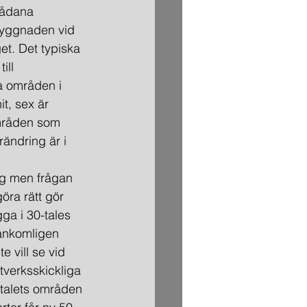
sådana 
byggnaden vid 
et. Det typiska 
ill 
a områden i 
t, sex är 
områden som 
ändring är i 
lig men frågan 
öra rätt gör 
ga i 30-tales 
ånkomligen 
 vill se vid 
tverksskickliga 
-talets områden 