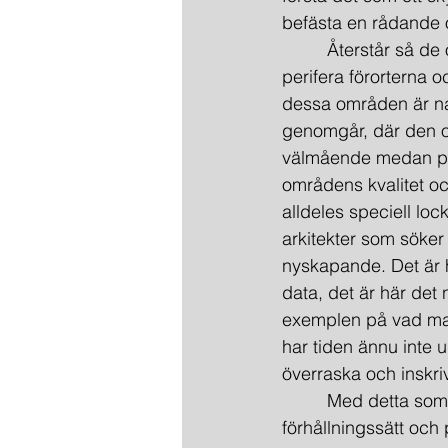
befästa en rådande 
         Återstår så
perifera förorterna
dessa områden är na
genomgår, där den om
välmående medan peri
områdens kvalitet och
alldeles speciell lo
arkitekter som söker 
nyskapande. Det är 
data, det är här det
exemplen på vad man 
har tiden ännu inte 
överraska och inskri
         Med detta so
förhållningssätt oc