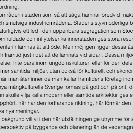
ordning.
 de områden i staden som så att säga hamnar bredvid makt
 och smutsiga industriområdena. Stadens styvmoderliga 
turligtvis ett led i den uppenbara segregation som Sto
huldade och inflytelserika innerstaden ges stora resurse
ferin lämnas åt sitt öde. Men möjligen ligger dessa ås
 framtid just i det att de lämnats vid sidan. Dessa milj
ckelse. Inte bara inom ungdomskulturen eller för den del
mer samtida miljöer, utan också för kulturellt och ekono
här man återfinner de man kallar framtidens företag in
 nya mångkulturella Sverige formas på gott och på ont, de
skulle vilja kalla modern eller samtida arkitektur ges 
upphört, här har den fortfarande riktning, här förmår den
va nya meningar.
m bakgrund vill vi i den här utställningen ge utrymme för 
h perspektiv på byggande och planering än de vedertagn