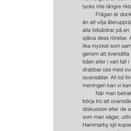
tycks inte längre rik
         Frågan är do
än att vilja återuppr
alla tidsåldrar på e
själva dess rörelse. 
lika mycket som samt
genom att översätta 
tiden eller i vart fa
drabbar oss med ovä
iscensätter. All tid f
meningen kan vi kansk
         När man bet
börja tro att ovanst
diskussion eller de s
som man säger, utifrå
Hammarby sjö kopier