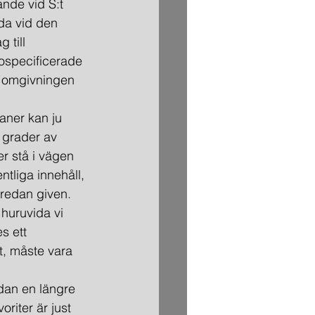
nde vid S:t 
da vid den 
 till 
ospecificerade 
 omgivningen 
aner kan ju 
 grader av 
er stå i vägen 
tliga innehåll, 
 redan given. 
 huruvida vi 
s ett 
ut, måste vara 
edan en längre 
riter är just 