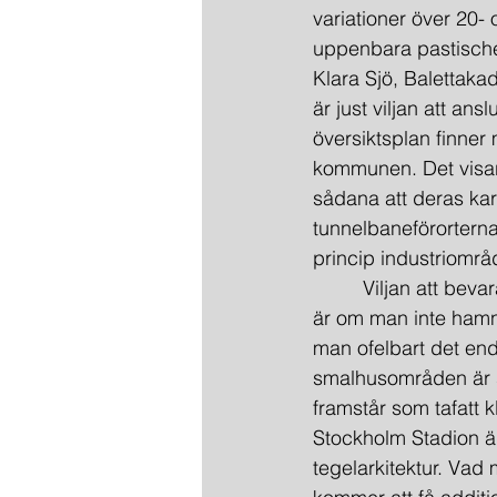
variationer över 20- 
uppenbara pastische
Klara Sjö, Balettaka
är just viljan att ans
översiktsplan finner
kommunen. Det visar 
sådana att deras kar
tunnelbaneförorterna
princip industriområ
         Viljan att b
är om man inte hamnar
man ofelbart det end
smalhusområden är s
framstår som tafatt k
Stockholm Stadion är
tegelarkitektur. Vad