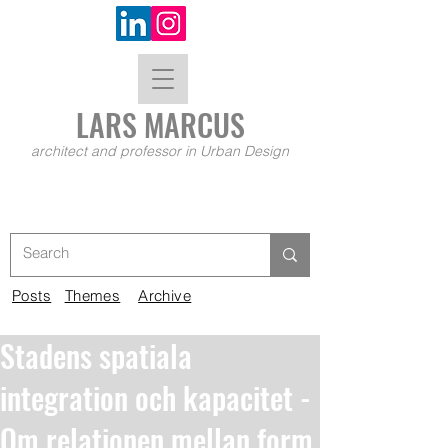
LARS MA
RCUS
architect and professor in Urban Design
Posts
Themes
Archive
Stadens spatiala
integration och kapacitet -
Om relationen mellan form