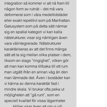
integration så kommer vi att nå fram till 
någon form av rutnät – det må vara 
deformerat som i våra medeltidstäder 
eller exakt repetitivt som på Manhattan. 
Gatusystem som på detta sätt närmar 
sig en spatial kategori vi kan kalla 
nätstrukturer, visar sig nämligen även 
vara välintegrerade. Nätstrukturer 
karaktäriseras av att det finns många 
sätt att ta sig mellan olika platser i dem, 
liksom en slags ”ringighet”, vilken gör 
att man kan komma tillbaka till ett rum 
man utgått ifrån en annan väg än den 
man lämnade det. Även i bostäder kan 
vi känna av denna karaktär fast i 
mindre skala. Vi brukar ofta peka ut 
möjligheten att ”gå runt”, som en 
speciell kvalitet för vissa lägenheter.
         Hillier visar även att om vi vill 