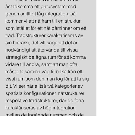
åstadkomma ett gatusystem med 
genomsnittligt låg integration, så 
kommer vi att nå fram till en struktur 
som istället för ett nät påminner om ett 
träd. Trädstrukturer karaktäriseras av 
sin hierarki, det vill säga att det är 
nödvändigt att återvända till vissa 
strategiskt belägna rum för att komma 
vidare till andra, samt att man ofta 
måste ta samma väg tillbaka från ett 
visst rum som den man tog för att ta sig 
dit. Vi ser här alltså två kategorier av 
spatiala konfigurationer, nätstrukturer 
respektive trädstrukturer, där de förra 
karaktäriseras av hög integration 
mellan de ingående rummen och de 
senare av relativt hög segregation 
mellan dem. Utifrån konfigurativa 