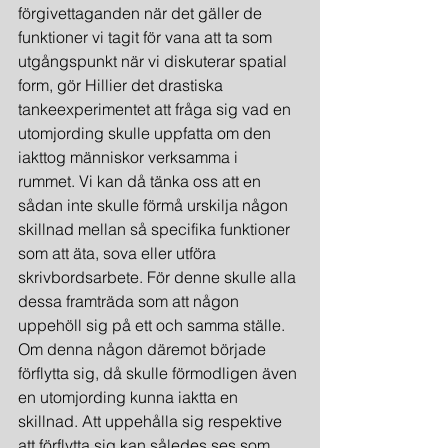
förgivettaganden när det gäller de 
funktioner vi tagit för vana att ta som 
utgångspunkt när vi diskuterar spatial 
form, gör Hillier det drastiska 
tankeexperimentet att fråga sig vad en 
utomjording skulle uppfatta om den 
iakttog människor verksamma i 
rummet. Vi kan då tänka oss att en 
sådan inte skulle förmå urskilja någon 
skillnad mellan så specifika funktioner 
som att äta, sova eller utföra 
skrivbordsarbete. För denne skulle alla 
dessa framträda som att någon 
uppehöll sig på ett och samma ställe. 
Om denna någon däremot började 
förflytta sig, då skulle förmodligen även 
en utomjording kunna iaktta en 
skillnad. Att uppehålla sig respektive 
att förflytta sig kan således ses som 