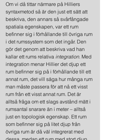
Om vi då tittar närmare på Hilliers 
syntaxmetod så är den just ett sätt att 
beskriva, den annars så svårfångade 
spatiala egenskapen, var ett rum 
befinner sig i förhållande till övriga rum 
i det rumssystem som det ingår. Den 
gör det genom att beskriva vad han 
kallar ett rums relativa 
integration
. Med 
integration menar Hillier det djup ett 
rum befinner sig på i förhållande till ett 
annat rum, det vill säga hur många rum 
man måste passera för att nå ett visst 
rum från ett visst annat rum. Det är 
alltså fråga om ett slags avstånd mätt i 
rumsantal snarare än i meter – alltså 
just en topologisk egenskap. Ett rum 
som befinner sig på litet djup från 
övriga rum är då väl integrerat med 
dessa, medan ett rum med stort djup 