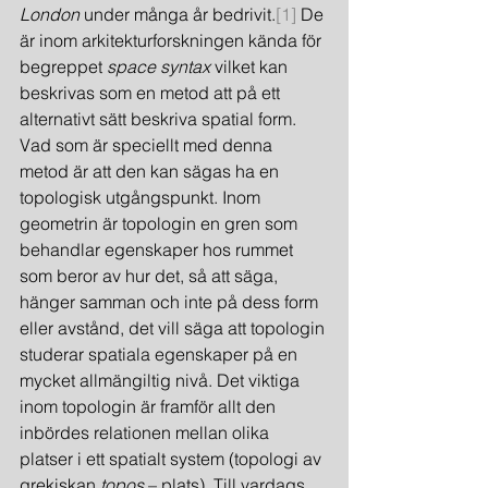
London
 under många år bedrivit.
[1]
 De 
är inom arkitekturforskningen kända för 
begreppet 
space syntax
 vilket kan 
beskrivas som en metod att på ett 
alternativt sätt beskriva spatial form. 
Vad som är speciellt med denna 
metod är att den kan sägas ha en 
topologisk utgångspunkt. Inom 
geometrin är topologin en gren som 
behandlar egenskaper hos rummet 
som beror av hur det, så att säga, 
hänger samman och inte på dess form 
eller avstånd, det vill säga att topologin 
studerar spatiala egenskaper på en 
mycket allmängiltig nivå. Det viktiga 
inom topologin är framför allt den 
inbördes relationen mellan olika 
platser i ett spatialt system (topologi av 
grekiskan 
topos
 – plats). Till vardags 