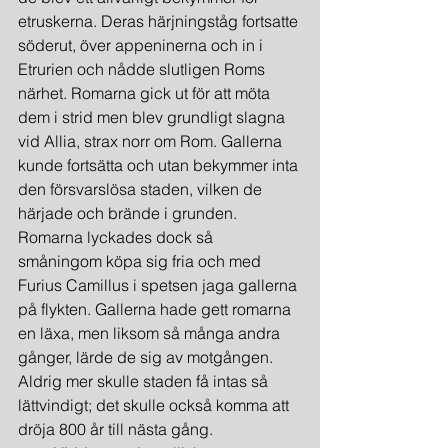
etruskerna. Deras härjningståg fortsatte 
söderut, över appeninerna och in i 
Etrurien och nådde slutligen Roms 
närhet. Romarna gick ut för att möta 
dem i strid men blev grundligt slagna 
vid Allia, strax norr om Rom. Gallerna 
kunde fortsätta och utan bekymmer inta 
den försvarslösa staden, vilken de 
härjade och brände i grunden. 
Romarna lyckades dock så 
småningom köpa sig fria och med 
Furius Camillus i spetsen jaga gallerna 
på flykten. Gallerna hade gett romarna 
en läxa, men liksom så många andra 
gånger, lärde de sig av motgången. 
Aldrig mer skulle staden få intas så 
lättvindigt; det skulle också komma att 
dröja 800 år till nästa gång.