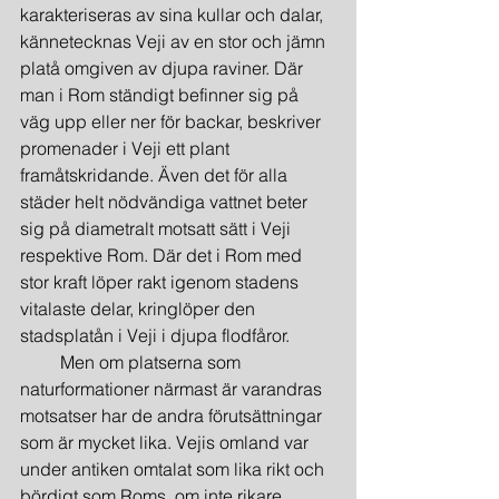
karakteriseras av sina kullar och dalar, 
kännetecknas Veji av en stor och jämn 
platå omgiven av djupa raviner. Där 
man i Rom ständigt befinner sig på 
väg upp eller ner för backar, beskriver 
promenader i Veji ett plant 
framåtskridande. Även det för alla 
städer helt nödvändiga vattnet beter 
sig på diametralt motsatt sätt i Veji 
respektive Rom. Där det i Rom med 
stor kraft löper rakt igenom stadens 
vitalaste delar, kringlöper den 
stadsplatån i Veji i djupa flodfåror.
         Men om platserna som 
naturformationer närmast är varandras 
motsatser har de andra förutsättningar 
som är mycket lika. Vejis omland var 
under antiken omtalat som lika rikt och 
bördigt som Roms, om inte rikare. 