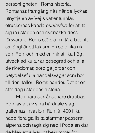
personligheten i Roms historia. 
Romarnas framgång nås när de lyckas 
utnyttja en av Vejis vattentunnlar, 
etruskernas kända 
cuniculus
, för att ta 
sig in i staden och överraska dess 
försvarare. Roms största militära bedrift 
så långt är ett faktum. En stad lika rik 
som Rom och med en minst lika högt 
utvecklad kultur är besegrad och alla 
de rikedomar, bördiga jordar och 
betydelsefulla handelsvägar som hör 
till den, faller i Roms händer. Det är en 
stor dag i stadens historia.
         Men bara sex år senare drabbas 
Rom av ett av sina hårdaste slag, 
gallernas invasion. Runt år 400 f. kr. 
hade flera galliska stammar passerat 
alperna och tagit sig ned i Podalen där 
de blev ett allvarligt bekymmer för 