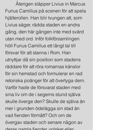
         Återigen släpper Livius in Marcus 
Furius Camillus på scenen för att spela 
hjälterollen. Han blir tvungen att, som 
Livius säger, rädda staden en andra 
gång, den här gången inte med svärd 
utan med ord. Inför folkförsamlingen 
höll Furius Camillus ett långt tal till 
försvar för att stanna i Rom. Han 
utnyttjar då sin position som stadens 
räddare för att röra romarnas känslor 
för sin hemstad och formulerar en rad 
retoriska poänger för att övertyga dem. 
Varför hade de försvarat staden med 
sina liv om de i segerns stund själva 
skulle överge den? Skulle de själva än 
mer i grunden ödelägga sin stad än 
vad fienden förmått? Och om de 
övergav staden och senare någon av 
deras gamla fiender, volsker eller 