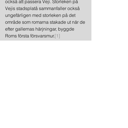
också att passera Veji. Storleken på 
Vejis stadsplatå sammanfaller också 
ungefärligen med storleken på det 
område som romarna stakade ut när de 
efter gallernas härjningar, byggde 
Roms första försvarsmur.
[1]
         Veji har alltså en mängd goda 
förutsättningar för en stadsbildning, så 
även om det inte är rimligt att tänka sig 
att det vore möjligt att flytta Rom vart 
som helst utan att därmed i grunden 
förändra historiens gång, så framstår 
ändå Veji som en möjlig plats för en 
sådan förflyttning. Veji ger oss då en 
fantastisk möjlighet, platsen bjuder in 
oss att göra det omöjliga, att besöka 
Rom före Rom! Många städer beröms 
för sitt tilltalande läge, för sin situation i 
ett vackert naturlandskap. Trots det ges 