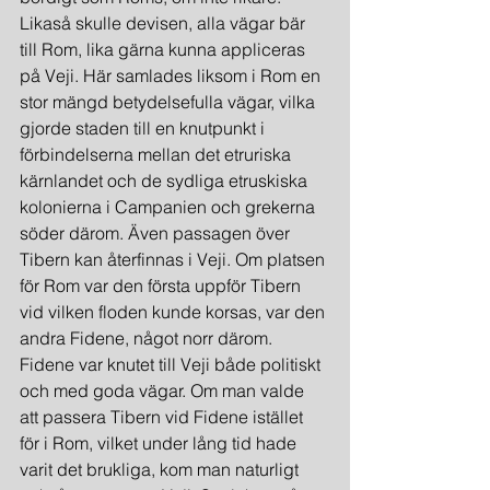
Likaså skulle devisen, alla vägar bär 
till Rom, lika gärna kunna appliceras 
på Veji. Här samlades liksom i Rom en 
stor mängd betydelsefulla vägar, vilka 
gjorde staden till en knutpunkt i 
förbindelserna mellan det etruriska 
kärnlandet och de sydliga etruskiska 
kolonierna i Campanien och grekerna 
söder därom. Även passagen över 
Tibern kan återfinnas i Veji. Om platsen 
för Rom var den första uppför Tibern 
vid vilken floden kunde korsas, var den 
andra Fidene, något norr därom. 
Fidene var knutet till Veji både politiskt 
och med goda vägar. Om man valde 
att passera Tibern vid Fidene istället 
för i Rom, vilket under lång tid hade 
varit det brukliga, kom man naturligt 