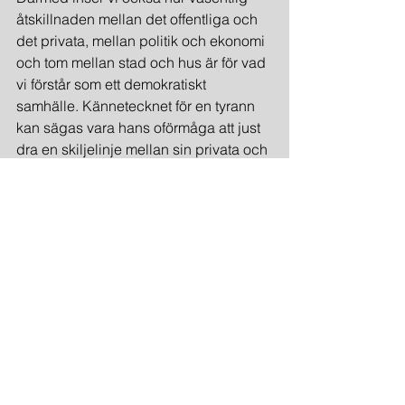
åtskillnaden mellan det offentliga och 
det privata, mellan politik och ekonomi 
och tom mellan stad och hus är för vad 
vi förstår som ett demokratiskt 
samhälle. Kännetecknet för en tyrann 
kan sägas vara hans oförmåga att just 
dra en skiljelinje mellan sin privata och 
offentliga sfär. Man kan se hur tyranner 
genom historien har blandat ihop 
oikos
 med 
polis
, det må vara Nero i 
Rom, Ludvig XIV i Versailles eller Hitler 
i Berlin.
         Stadens utveckling måste alltså 
betraktas som en offentlig 
angelägenhet inom den politiska 
sfären, och som sådan styrd av 
ideologiska värderingar. Detta betyder 
att staden i grund och botten är en 