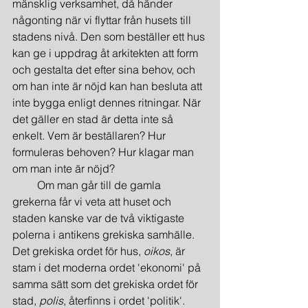
mänsklig verksamhet, då händer 
någonting när vi flyttar från husets till 
stadens nivå. Den som beställer ett hus 
kan ge i uppdrag åt arkitekten att form 
och gestalta det efter sina behov, och 
om han inte är nöjd kan han besluta att 
inte bygga enligt dennes ritningar. När 
det gäller en stad är detta inte så 
enkelt. Vem är beställaren? Hur 
formuleras behoven? Hur klagar man 
om man inte är nöjd?
         Om man går till de gamla 
grekerna får vi veta att huset och 
staden kanske var de två viktigaste 
polerna i antikens grekiska samhälle. 
Det grekiska ordet för hus, 
oikos
, är 
stam i det moderna ordet 'ekonomi' på 
samma sätt som det grekiska ordet för 
stad, 
polis
, återfinns i ordet 'politik'. 