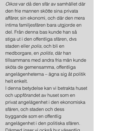
Oikos
 var då den sfär av samhället där 
den frie mannen skötte sina privata 
affärer, sin ekonomi, och där den mera 
intima familjesfären bara utgjorde en 
del. Från denna bas kunde han så 
stiga ut i den offentliga sfären, dvs 
staden eller 
polis
, och bli en 
medborgare, en 
politis
, där han 
tillsammans med andra fria män kunde 
sköta de gemensamma, offentliga 
angelägenheterna – ägna sig åt politik 
helt enkelt.
I denna betydelse kan vi betrakta huset 
och uppförandet av huset som en 
privat angelägenhet i den ekonomiska 
sfären, och staden och dess 
byggande som en offentlig 
angelägenhet i den politiska sfären. 
Därmed inser vi också hur väsentlig 