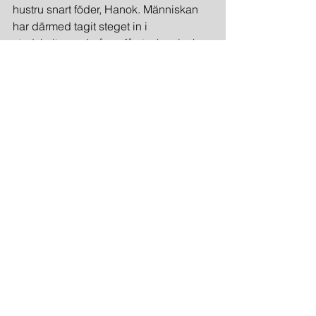
hustru snart föder, Hanok. Människan 
har därmed tagit steget in i 
stadskulturen. I några få stycken lyckas 
alltså Första Moseboken berätta denna 
fundamentala historia om människan 
och med namnen Abel, Kain och 
Hanok, ge oss symboliska namn för 
människans kanske tre viktigaste 
boformer och steg i sin kulturhistoria. 
Men poängen tycks vara att med det 
sista steget passerar människan från 
en gudagiven värld, naturen, in i en 
människoskapad värld, arkitekturen, 
eller uttryckt med andra ord, från en 
religiös värld in i en politisk värld - och 
ostadig och flyktig skall hon därefter 
bliva på jorden.