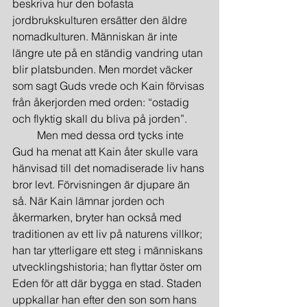
beskriva hur den bofasta 
jordbrukskulturen ersätter den äldre 
nomadkulturen. Människan är inte 
längre ute på en ständig vandring utan 
blir platsbunden. Men mordet väcker 
som sagt Guds vrede och Kain förvisas 
från åkerjorden med orden: “ostadig 
och flyktig skall du bliva på jorden”.
         Men med dessa ord tycks inte 
Gud ha menat att Kain åter skulle vara 
hänvisad till det nomadiserade liv hans 
bror levt. Förvisningen är djupare än 
så. När Kain lämnar jorden och 
åkermarken, bryter han också med 
traditionen av ett liv på naturens villkor; 
han tar ytterligare ett steg i människans 
utvecklingshistoria; han flyttar öster om 
Eden för att där bygga en stad. Staden 
uppkallar han efter den son som hans 