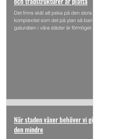
och trädstrukturer är platta
Det finns skäl att peka på den stora
komplexitet som det på ytan så banala
gatunäten i våra städer är förmöget att
härbärgera. Här räknar...
När staden växer behöver vi göra
den mindre