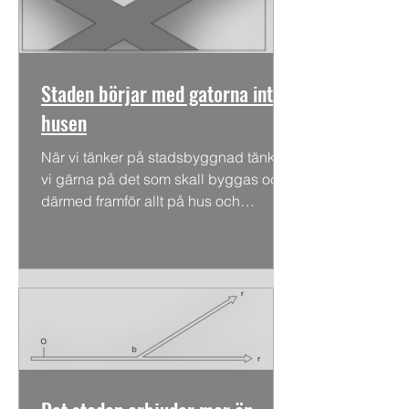
Staden börjar med gatorna inte
husen
När vi tänker på stadsbyggnad tänker
vi gärna på det som skall byggas och
därmed framför allt på hus och
byggnader. Men mot bakgrund av...