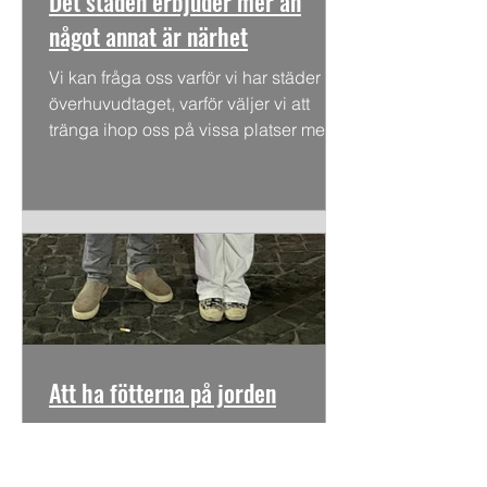
Det staden erbjuder mer än
något annat är närhet
Vi kan fråga oss varför vi har städer
överhuvudtaget, varför väljer vi att
tränga ihop oss på vissa platser med
en lång rad obekväma...
Att ha fötterna på jorden
Hur har vi lyckats glömma bort att vi
alltid har fötterna på jorden; det är
kanske det mest grundläggande i vår