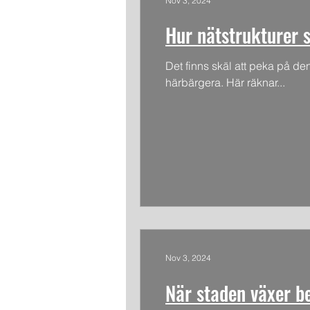
Nov 3, 2024
Hur nätstrukturer s
Det finns skäl att peka på de
härbärgera. Här räknar...
Nov 3, 2024
När staden växer b