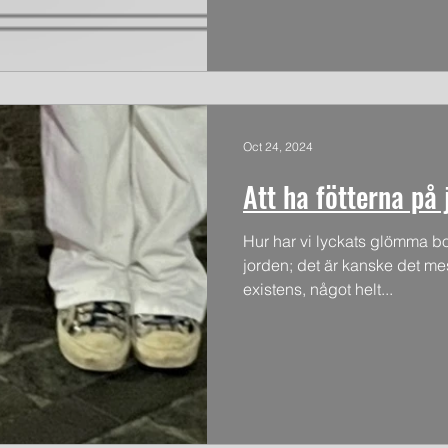
Oct 24, 2024
Att ha fötterna på 
Hur har vi lyckats glömma bort
jorden; det är kanske det me
existens, något helt...