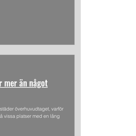
r mer än något
r städer överhuvudtaget, varför
 på vissa platser med en lång