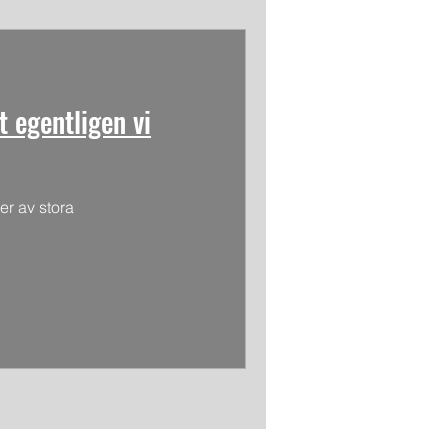
t egentligen vi
r av stora