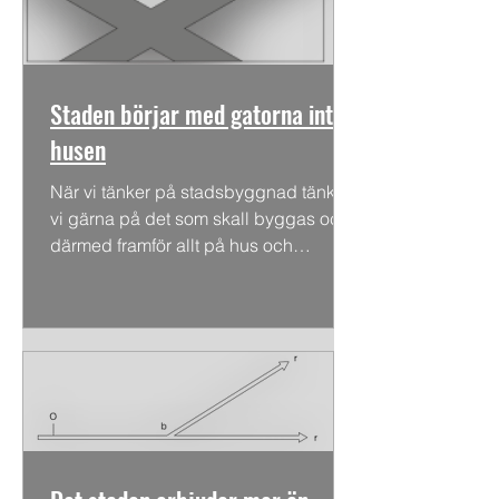
Staden börjar med gatorna inte
husen
När vi tänker på stadsbyggnad tänker
vi gärna på det som skall byggas och
därmed framför allt på hus och
byggnader. Men mot bakgrund av...