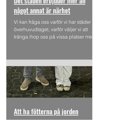
Det staden erbjuder mer än
något annat är närhet
Vi kan fråga oss varför vi har städer
överhuvudtaget, varför väljer vi att
tränga ihop oss på vissa platser med
en lång rad obekväma...
Att ha fötterna på jorden
Hur har vi lyckats glömma bort att vi
alltid har fötterna på jorden; det är
kanske det mest grundläggande i vår