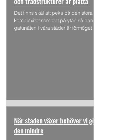
och trädstrukturer är platta
Det finns skäl att peka på den stora
komplexitet som det på ytan så banala
gatunäten i våra städer är förmöget att
härbärgera. Här räknar...
När staden växer behöver vi göra
den mindre